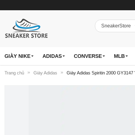
GIÀY NIKE
ADIDAS
CONVERSE
MLB
Trang chủ
Giày Adidas
Giày Adidas Spiritin 2000 GY3147 
Chuyển
đến
phần
đầu
của
thư
viện