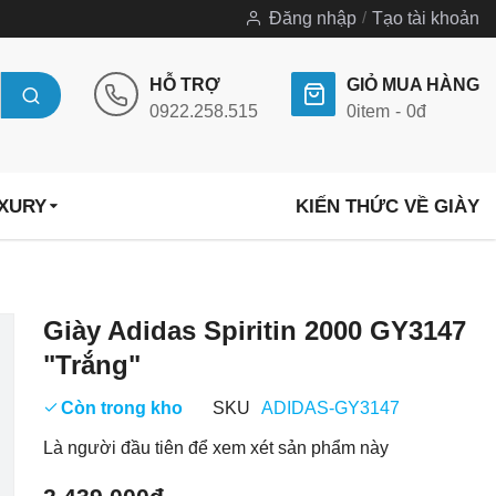
Đăng nhập
Tạo tài khoản
HỖ TRỢ
GIỎ MUA HÀNG
0922.258.515
0
item
0đ
UXURY
KIẾN THỨC VỀ GIÀY
Chuyển
Giày Adidas Spiritin 2000 GY3147
đến
"Trắng"
phần
đầu
Còn trong kho
SKU
ADIDAS-GY3147
của
Là người đầu tiên để xem xét sản phẩm này
thư
viện