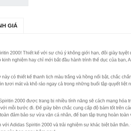
NH GIÁ
ritin 2000! Thiết kế với sự chú ý không giới hạn, đôi giày tuyệt
kinh nghiệm hay chỉ mới bắt đầu hành trình thể dục của bạn, Ad
này có thiết kế thanh lịch màu trắng và hồng nổi bật, chắc chắn
ôn tươi mát và khô ráo ngay cả trong những buổi tập quyết liệt
Spiritin 2000 được trang bị nhiều tính năng sẽ cách mạng hóa 
m với mỗi bước đi. Đế giày bền chắc cung cấp độ bám tốt trên c
 toàn đảm bảo sự vừa vặn cá nhân, để bạn tập trung hoàn toàn 
với Adidas Spiritin 2000 và trải nghiệm sự khác biệt bản thân.