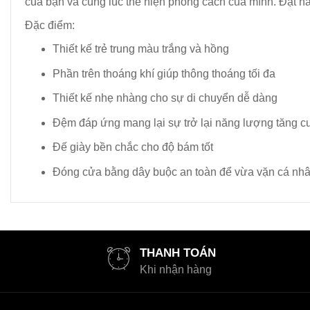
của bạn và cùng lúc thể hiện phong cách của mình. Đặt 
Đặc điểm:
Thiết kế trẻ trung màu trắng và hồng
Phần trên thoáng khí giúp thông thoáng tối đa
Thiết kế nhẹ nhàng cho sự di chuyển dễ dàng
Đệm đáp ứng mang lại sự trở lại năng lượng tăng 
Đế giày bền chắc cho độ bám tốt
Đóng cửa bằng dây buộc an toàn để vừa vặn cá nh
THANH TOÁN
Khi nhận hàng