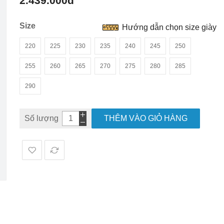
2.439.000đ
hình
ảnh
Size
Hướng dẫn chọn size giày
220
225
230
235
240
245
250
255
260
265
270
275
280
285
290
Số lượng
THÊM VÀO GIỎ HÀNG