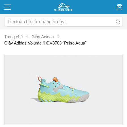
Trang chủ
Giày Adidas
Giày Adidas Volume 6 GV8703 "Pulse Aqua"
Chuyển
C
đến
đ
phần
p
đầu
đ
của
c
thư
th
viện
vi
hình
hì
ảnh
ả