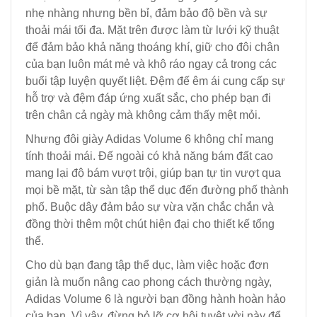
nhẹ nhàng nhưng bền bỉ, đảm bảo độ bền và sự
thoải mái tối đa. Mặt trên được làm từ lưới kỹ thuật
để đảm bảo khả năng thoáng khí, giữ cho đôi chân
của bạn luôn mát mẻ và khô ráo ngay cả trong các
buổi tập luyện quyết liệt. Đệm đế êm ái cung cấp sự
hỗ trợ và đệm đáp ứng xuất sắc, cho phép bạn đi
trên chân cả ngày mà không cảm thấy mệt mỏi.
Nhưng đôi giày Adidas Volume 6 không chỉ mang
tính thoải mái. Đế ngoài có khả năng bám đất cao
mang lại độ bám vượt trội, giúp bạn tự tin vượt qua
mọi bề mặt, từ sàn tập thể dục đến đường phố thành
phố. Buộc dây đảm bảo sự vừa vặn chắc chắn và
đồng thời thêm một chút hiện đại cho thiết kế tổng
thể.
Cho dù bạn đang tập thể dục, làm việc hoặc đơn
giản là muốn nâng cao phong cách thường ngày,
Adidas Volume 6 là người bạn đồng hành hoàn hảo
của bạn. Vì vậy, đừng bỏ lỡ cơ hội tuyệt vời này để