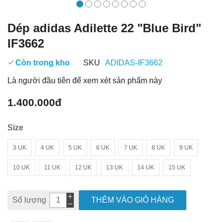
Dép adidas Adilette 22 "Blue Bird"
IF3662
Còn trong kho
SKU
ADIDAS-IF3662
Là người đầu tiên để xem xét sản phẩm này
1.400.000đ
Size
3 UK
4 UK
5 UK
6 UK
7 UK
8 UK
9 UK
10 UK
11 UK
12 UK
13 UK
14 UK
15 UK
Số lượng
THÊM VÀO GIỎ HÀNG