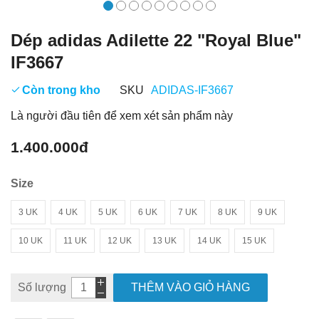
Dép adidas Adilette 22 "Royal Blue"
IF3667
Còn trong kho
SKU
ADIDAS-IF3667
Là người đầu tiên để xem xét sản phẩm này
1.400.000đ
Size
3 UK
4 UK
5 UK
6 UK
7 UK
8 UK
9 UK
10 UK
11 UK
12 UK
13 UK
14 UK
15 UK
Số lượng
THÊM VÀO GIỎ HÀNG