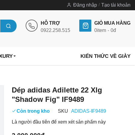
Đăng nhập
Tạo tài khoản
HỖ TRỢ
GIỎ MUA HÀNG
0922.258.515
0
item
0đ
UXURY
KIẾN THỨC VỀ GIÀY
Chuyển
Dép adidas Adilette 22 Xlg
đến
"Shadow Fig" IF9489
phần
đầu
Còn trong kho
SKU
ADIDAS-IF9489
của
Là người đầu tiên để xem xét sản phẩm này
thư
viện