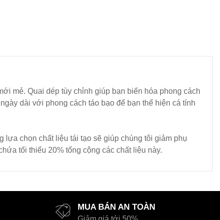
 mới mẻ. Quai dép tùy chỉnh giúp bạn biến hóa phong cách
 ngày dài với phong cách táo bạo để bạn thể hiện cá tính
 lựa chọn chất liệu tái tạo sẽ giúp chúng tôi giảm phụ
chứa tối thiểu 20% tổng cộng các chất liệu này.
MUA BÁN AN TOÀN
Giảm giá tới 50%