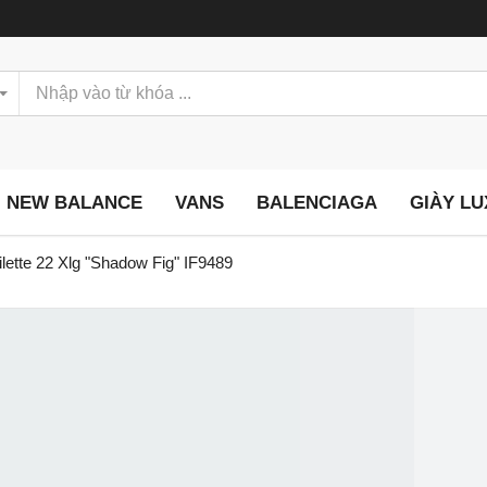
NEW BALANCE
VANS
BALENCIAGA
GIÀY L
lette 22 Xlg "Shadow Fig" IF9489