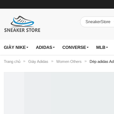
GIÀY NIKE
ADIDAS
CONVERSE
MLB
Trang chủ
Giày Adidas
Women Others
Dép adidas Adi
Chuyển
đến
phần
đầu
của
thư
viện