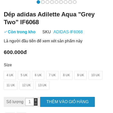
Dép adidas Adilette Aqua "Grey
Two" IF6068
Còn trong kho
SKU
ADIDAS-IF6068
Là người đầu tiên để xem xét sản phẩm này
600.000đ
Size
4 UK
5 UK
6 UK
7 UK
8 UK
9 UK
10 UK
11 UK
12 UK
13 UK
Số lượng
THÊM VÀO GIỎ HÀNG