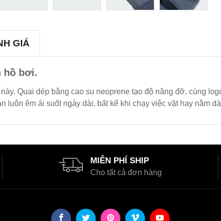
NH GIÁ
 hồ bơi.
e này. Quai dép bằng cao su neoprene tạo độ nâng đỡ, cùng lo
n luôn êm ái suốt ngày dài, bất kể khi chạy việc vặt hay nằm dà
MIỄN PHÍ SHIP
Cho tất cả đơn hàng