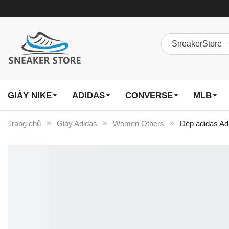
GIÀY NIKE
ADIDAS
CONVERSE
MLB
Trang chủ
Giày Adidas
Women Others
Dép adidas Adi
Chuyển
đến
phần
đầu
của
thư
viện