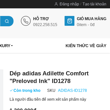
Đăng nhập
Tạo tài khoản
HỖ TRỢ
GIỎ MUA HÀNG
0922.258.515
0
item
0đ
UXURY
KIẾN THỨC VỀ GIÀY
Chuyển
Dép adidas Adilette Comfort
đến
"Preloved Ink" ID1278
phần
đầu
Còn trong kho
SKU
ADIDAS-ID1278
của
Là người đầu tiên để xem xét sản phẩm này
thư
viện