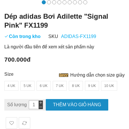
Dép adidas Bơi Adilette "Signal
Pink" FX1199
Còn trong kho
SKU
ADIDAS-FX1199
Là người đầu tiên để xem xét sản phẩm này
700.000đ
Size
Hướng dẫn chọn size giày
4 UK
5 UK
6 UK
7 UK
8 UK
9 UK
10 UK
Số lượng
THÊM VÀO GIỎ HÀNG