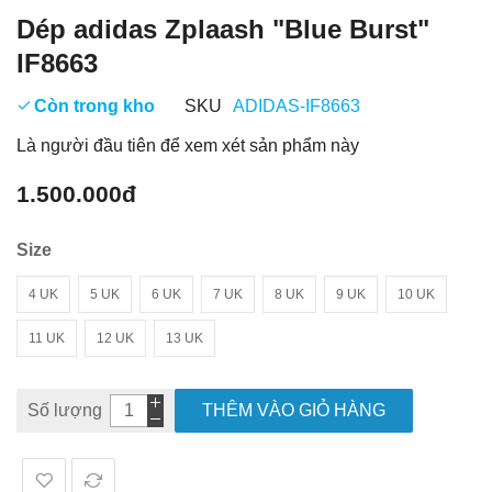
Dép adidas Zplaash "Blue Burst"
IF8663
Còn trong kho
SKU
ADIDAS-IF8663
Là người đầu tiên để xem xét sản phẩm này
1.500.000đ
Size
4 UK
5 UK
6 UK
7 UK
8 UK
9 UK
10 UK
11 UK
12 UK
13 UK
Số lượng
THÊM VÀO GIỎ HÀNG