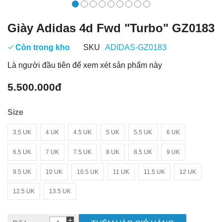
Giày Adidas 4d Fwd "Turbo" GZ0183
Còn trong kho
SKU
ADIDAS-GZ0183
Là người đầu tiên để xem xét sản phẩm này
5.500.000đ
Size
3.5 UK
4 UK
4.5 UK
5 UK
5.5 UK
6 UK
6.5 UK
7 UK
7.5 UK
8 UK
8.5 UK
9 UK
9.5 UK
10 UK
10.5 UK
11 UK
11.5 UK
12 UK
12.5 UK
13.5 UK