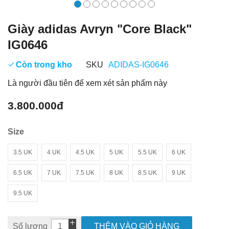
Giày adidas Avryn "Core Black"
IG0646
Còn trong kho
SKU
ADIDAS-IG0646
Là người đầu tiên để xem xét sản phẩm này
3.800.000đ
Size
3.5 UK
4 UK
4.5 UK
5 UK
5.5 UK
6 UK
6.5 UK
7 UK
7.5 UK
8 UK
8.5 UK
9 UK
9.5 UK
Số lượng
THÊM VÀO GIỎ HÀNG