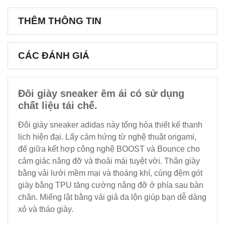
THÊM THÔNG TIN
CÁC ĐÁNH GIÁ
Đôi giày sneaker êm ái có sử dụng
chất liệu tái chế.
Đôi giày sneaker adidas này tổng hòa thiết kế thanh
lịch hiện đại. Lấy cảm hứng từ nghệ thuật origami,
đế giữa kết hợp công nghệ BOOST và Bounce cho
cảm giác nâng đỡ và thoải mái tuyệt vời. Thân giày
bằng vải lưới mềm mại và thoáng khí, cùng đệm gót
giày bằng TPU tăng cường nâng đỡ ở phía sau bàn
chân. Miếng lật bằng vải giả da lộn giúp bạn dễ dàng
xỏ và tháo giày.