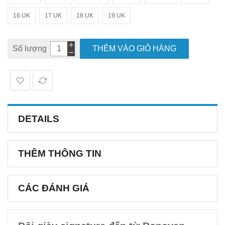
16 UK
17 UK
18 UK
19 UK
Số lượng
THÊM VÀO GIỎ HÀNG
DETAILS
THÊM THÔNG TIN
CÁC ĐÁNH GIÁ