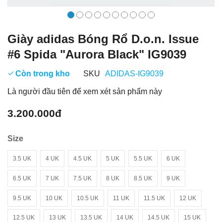
Giày adidas Bóng Rổ D.o.n. Issue
#6 Spida "Aurora Black" IG9039
Còn trong kho
SKU
ADIDAS-IG9039
Là người đầu tiên để xem xét sản phẩm này
3.200.000đ
Size
3.5 UK
4 UK
4.5 UK
5 UK
5.5 UK
6 UK
6.5 UK
7 UK
7.5 UK
8 UK
8.5 UK
9 UK
9.5 UK
10 UK
10.5 UK
11 UK
11.5 UK
12 UK
12.5 UK
13 UK
13.5 UK
14 UK
14.5 UK
15 UK