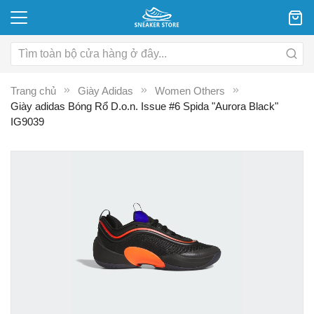
Trang chủ
Giày Adidas
Women Others
Giày adidas Bóng Rổ D.o.n. Issue #6 Spida "Aurora Black"
IG9039
Chuyển
C
đến
đ
phần
p
đầu
đ
của
c
thư
th
viện
vi
hình
hì
ảnh
ả