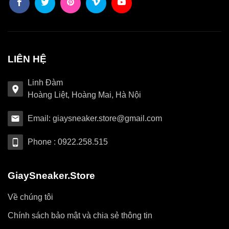
LIÊN HỆ
Linh Đàm
Hoàng Liệt, Hoàng Mai, Hà Nội
Email: giaysneaker.store@gmail.com
Phone : 0922.258.515
GiaySneaker.Store
Về chúng tôi
Chính sách bảo mật và chia sẻ thông tin