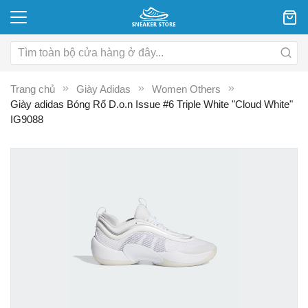
Trang chủ
Giày Adidas
Women Others
Giày adidas Bóng Rổ D.o.n Issue #6 Triple White "Cloud White"
IG9088
Chuyển
C
đến
đ
phần
p
đầu
đ
của
c
thư
th
viện
vi
hình
hì
ảnh
ả