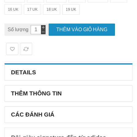
16 UK
17 UK
18 UK
19 UK
Số lượng
THÊM VÀO GIỎ HÀNG
DETAILS
THÊM THÔNG TIN
CÁC ĐÁNH GIÁ