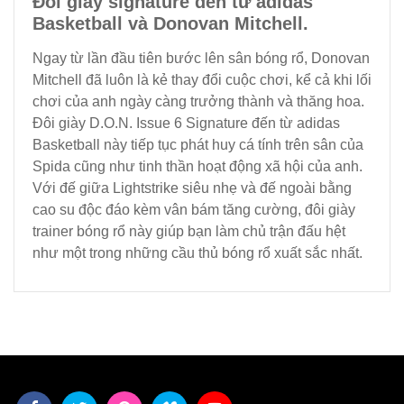
Đôi giày signature đến từ adidas
Basketball và Donovan Mitchell.
Ngay từ lần đầu tiên bước lên sân bóng rổ, Donovan
Mitchell đã luôn là kẻ thay đổi cuộc chơi, kể cả khi lối
chơi của anh ngày càng trưởng thành và thăng hoa.
Đôi giày D.O.N. Issue 6 Signature đến từ adidas
Basketball này tiếp tục phát huy cá tính trên sân của
Spida cũng như tinh thần hoạt động xã hội của anh.
Với đế giữa Lightstrike siêu nhẹ và đế ngoài bằng
cao su độc đáo kèm vân bám tăng cường, đôi giày
trainer bóng rổ này giúp bạn làm chủ trận đấu hệt
như một trong những cầu thủ bóng rổ xuất sắc nhất.