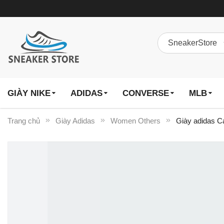
GIÀY NIKE
ADIDAS
CONVERSE
MLB
Trang chủ
Giày Adidas
Women Others
Giày adidas C
Chuyển
đến
phần
đầu
của
thư
viện