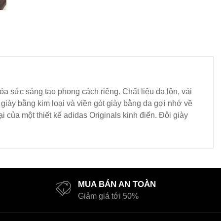
hỏa sức sáng tạo phong cách riêng. Chất liệu da lộn, vải
giày bằng kim loại và viền gót giày bằng da gợi nhớ về
 của một thiết kế adidas Originals kinh điển. Đôi giày
MUA BÁN AN TOÀN
Giảm giá tới 50%