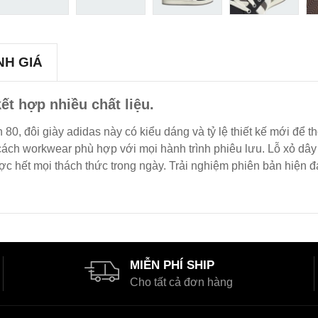
NH GIÁ
ết hợp nhiều chất liệu.
 80, đôi giày adidas này có kiểu dáng và tỷ lệ thiết kế mới để t
ách workwear phù hợp với mọi hành trình phiêu lưu. Lỗ xỏ dây 
c hết mọi thách thức trong ngày. Trải nghiệm phiên bản hiện đại
MIỄN PHÍ SHIP
Cho tất cả đơn hàng