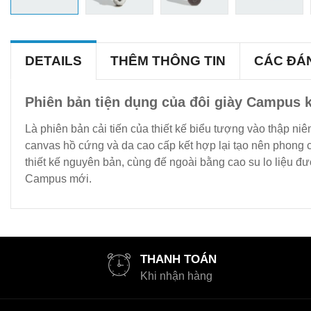
DETAILS
THÊM THÔNG TIN
CÁC ĐÁ
Phiên bản tiện dụng của đôi giày Campus k
Là phiên bản cải tiến của thiết kế biểu tượng vào thập niên
canvas hồ cứng và da cao cấp kết hợp lại tạo nên phong c
thiết kế nguyên bản, cùng đế ngoài bằng cao su lo liệu đượ
Campus mới.
THANH TOÁN
Khi nhận hàng