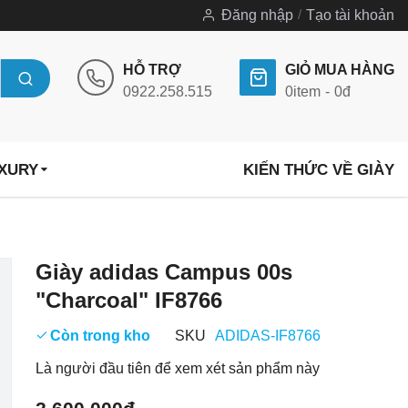
Đăng nhập
Tạo tài khoản
HỖ TRỢ
GIỎ MUA HÀNG
0922.258.515
0
item
0đ
UXURY
KIẾN THỨC VỀ GIÀY
Chuyển
Giày adidas Campus 00s
đến
"Charcoal" IF8766
phần
đầu
Còn trong kho
SKU
ADIDAS-IF8766
của
Là người đầu tiên để xem xét sản phẩm này
thư
viện