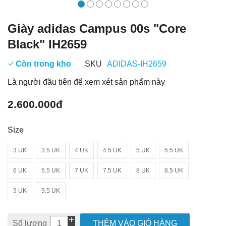
Giày adidas Campus 00s "Core
Black" IH2659
Còn trong kho
SKU
ADIDAS-IH2659
Là người đầu tiên để xem xét sản phẩm này
2.600.000đ
Size
3 UK
3.5 UK
4 UK
4.5 UK
5 UK
5.5 UK
6 UK
6.5 UK
7 UK
7.5 UK
8 UK
8.5 UK
9 UK
9.5 UK
Số lượng
THÊM VÀO GIỎ HÀNG