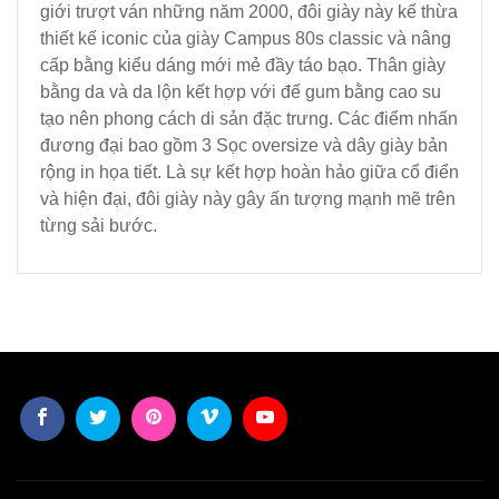
giới trượt ván những năm 2000, đôi giày này kế thừa
thiết kế iconic của giày Campus 80s classic và nâng
cấp bằng kiểu dáng mới mẻ đầy táo bạo. Thân giày
bằng da và da lộn kết hợp với đế gum bằng cao su
tạo nên phong cách di sản đặc trưng. Các điểm nhấn
đương đại bao gồm 3 Sọc oversize và dây giày bản
rộng in họa tiết. Là sự kết hợp hoàn hảo giữa cổ điển
và hiện đại, đôi giày này gây ấn tượng mạnh mẽ trên
từng sải bước.