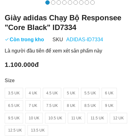
Giày adidas Chạy Bộ Responsee
"Core Black" ID7334
Còn trong kho
SKU
ADIDAS-ID7334
Là người đầu tiên để xem xét sản phẩm này
1.100.000đ
Size
3.5 UK
4 UK
4.5 UK
5 UK
5.5 UK
6 UK
6.5 UK
7 UK
7.5 UK
8 UK
8.5 UK
9 UK
9.5 UK
10 UK
10.5 UK
11 UK
11.5 UK
12 UK
12.5 UK
13.5 UK