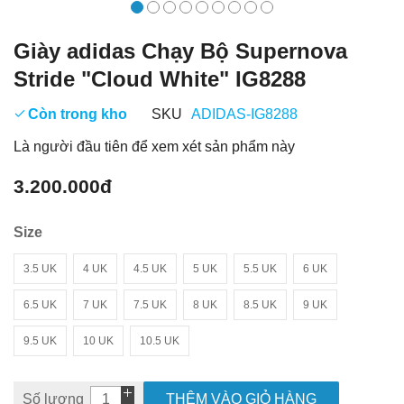
Giày adidas Chạy Bộ Supernova
Stride "Cloud White" IG8288
Còn trong kho
SKU
ADIDAS-IG8288
Là người đầu tiên để xem xét sản phẩm này
3.200.000đ
Size
3.5 UK
4 UK
4.5 UK
5 UK
5.5 UK
6 UK
6.5 UK
7 UK
7.5 UK
8 UK
8.5 UK
9 UK
9.5 UK
10 UK
10.5 UK
Số lượng
THÊM VÀO GIỎ HÀNG