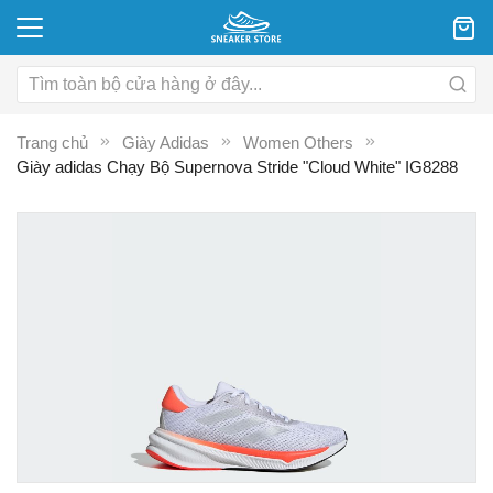
Trang chủ
Giày Adidas
Women Others
Giày adidas Chạy Bộ Supernova Stride "Cloud White" IG8288
Chuyển
C
đến
đ
phần
p
đầu
đ
của
c
thư
th
viện
vi
hình
hì
ảnh
ả