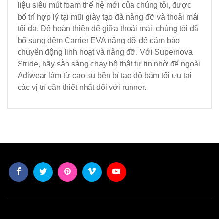
liệu siêu mút foam thế hệ mới của chúng tôi, được
bố trí hợp lý tại ​mũi giày tạo đà nâng đỡ và thoải mái
tối đa. Để hoàn thiện đế giữa thoải mái, chúng tôi đã
bổ sung đệm Carrier EVA nâng đỡ để đảm bảo
chuyển động linh hoạt và nâng đỡ. Với Supernova
Stride, hãy sẵn sàng chạy bộ thật tự tin nhờ đế ngoài
Adiwear làm từ cao su bền bỉ tạo độ bám tối ưu tại
các vị trí cần thiết nhất đối với runner.