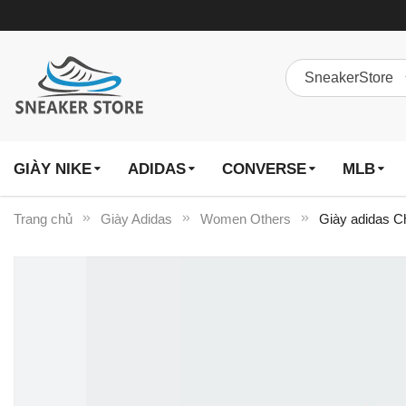
GIÀY NIKE
ADIDAS
CONVERSE
MLB
Trang chủ
Giày Adidas
Women Others
Giày adidas C
Chuyển
đến
phần
đầu
của
thư
viện