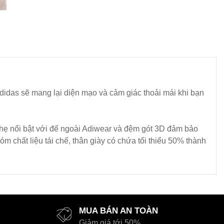
didas sẽ mang lại diện mạo và cảm giác thoải mái khi bạn
 nhẹ nổi bật với đế ngoài Adiwear và đệm gót 3D đảm bảo
m chất liệu tái chế, thân giày có chứa tối thiểu 50% thành
MUA BÁN AN TOÀN
Giảm giá tới 50%