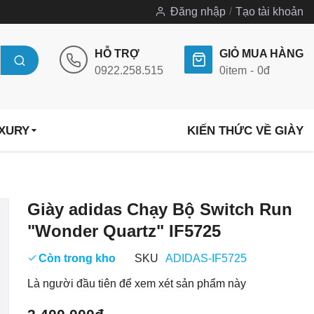
Đăng nhập
Tạo tài khoản
HỖ TRỢ
GIỎ MUA HÀNG
0922.258.515
0
item
0đ
UXURY
KIẾN THỨC VỀ GIÀY
Chuyển
Giày adidas Chạy Bộ Switch Run
đến
"Wonder Quartz" IF5725
phần
đầu
Còn trong kho
SKU
ADIDAS-IF5725
của
Là người đầu tiên để xem xét sản phẩm này
thư
viện