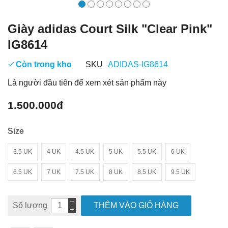
Giày adidas Court Silk "Clear Pink"
IG8614
Còn trong kho
SKU
ADIDAS-IG8614
Là người đầu tiên để xem xét sản phẩm này
1.500.000đ
Size
3.5 UK
4 UK
4.5 UK
5 UK
5.5 UK
6 UK
6.5 UK
7 UK
7.5 UK
8 UK
8.5 UK
9.5 UK
Số lượng
THÊM VÀO GIỎ HÀNG