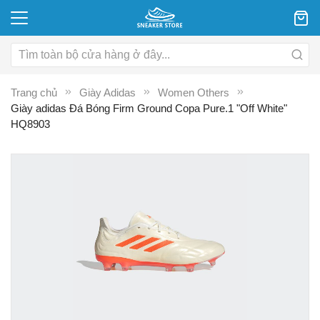
Trang chủ
Giày Adidas
Women Others
Giày adidas Đá Bóng Firm Ground Copa Pure.1 "Off White"
HQ8903
Chuyển
C
đến
đ
phần
p
đầu
đ
của
c
thư
th
viện
vi
hình
hì
ảnh
ả