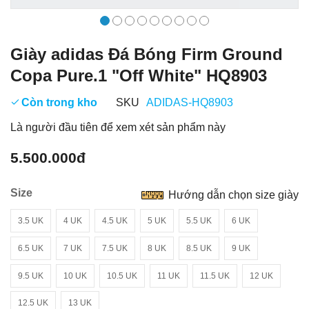
Giày adidas Đá Bóng Firm Ground
Copa Pure.1 "Off White" HQ8903
Còn trong kho
SKU
ADIDAS-HQ8903
Là người đầu tiên để xem xét sản phẩm này
5.500.000đ
Size
Hướng dẫn chọn size giày
3.5 UK
4 UK
4.5 UK
5 UK
5.5 UK
6 UK
6.5 UK
7 UK
7.5 UK
8 UK
8.5 UK
9 UK
9.5 UK
10 UK
10.5 UK
11 UK
11.5 UK
12 UK
12.5 UK
13 UK