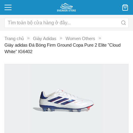
Trang chủ
Giày Adidas
Women Others
Giày adidas Đá Bóng Firm Ground Copa Pure 2 Elite "Cloud
White" IG6402
Chuyển
C
đến
đ
phần
p
đầu
đ
của
c
thư
th
viện
vi
hình
hì
ảnh
ả