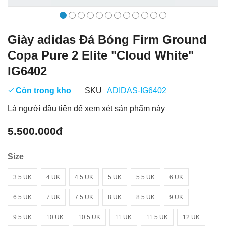
Giày adidas Đá Bóng Firm Ground
Copa Pure 2 Elite "Cloud White"
IG6402
Còn trong kho
SKU
ADIDAS-IG6402
Là người đầu tiên để xem xét sản phẩm này
5.500.000đ
Size
3.5 UK
4 UK
4.5 UK
5 UK
5.5 UK
6 UK
6.5 UK
7 UK
7.5 UK
8 UK
8.5 UK
9 UK
9.5 UK
10 UK
10.5 UK
11 UK
11.5 UK
12 UK