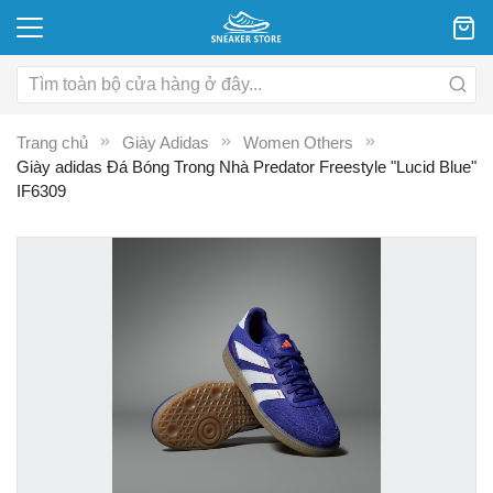
Trang chủ
Giày Adidas
Women Others
Giày adidas Đá Bóng Trong Nhà Predator Freestyle "Lucid Blue"
IF6309
Chuyển
C
đến
đ
phần
p
đầu
đ
của
c
thư
th
viện
vi
hình
hì
ảnh
ả