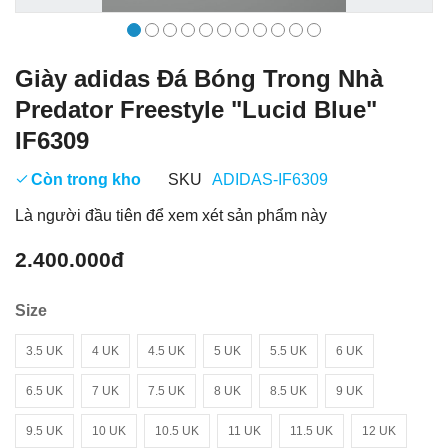
Giày adidas Đá Bóng Trong Nhà
Predator Freestyle "Lucid Blue"
IF6309
Còn trong kho
SKU
ADIDAS-IF6309
Là người đầu tiên để xem xét sản phẩm này
2.400.000đ
Size
3.5 UK
4 UK
4.5 UK
5 UK
5.5 UK
6 UK
6.5 UK
7 UK
7.5 UK
8 UK
8.5 UK
9 UK
9.5 UK
10 UK
10.5 UK
11 UK
11.5 UK
12 UK