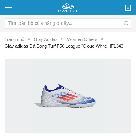
Trang chủ
Giày Adidas
Women Others
Giày adidas Đá Bóng Turf F50 League "Cloud White" IF1343
Chuyển
C
đến
đ
phần
p
đầu
đ
của
c
thư
th
viện
vi
hình
hì
ảnh
ả