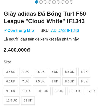
Giày adidas Đá Bóng Turf F50
League "Cloud White" IF1343
Còn trong kho
SKU
ADIDAS-IF1343
Là người đầu tiên để xem xét sản phẩm này
2.400.000đ
Size
3.5 UK
4 UK
4.5 UK
5 UK
5.5 UK
6 UK
6.5 UK
7 UK
7.5 UK
8 UK
8.5 UK
9 UK
9.5 UK
10 UK
10.5 UK
11 UK
11.5 UK
12 UK
12.5 UK
13 UK