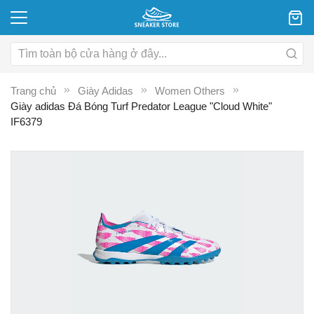
Trang chủ
Giày Adidas
Women Others
Giày adidas Đá Bóng Turf Predator League "Cloud White"
IF6379
Chuyển
C
đến
đ
phần
p
đầu
đ
của
c
thư
th
viện
vi
hình
hì
ảnh
ả