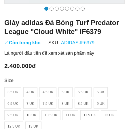
Giày adidas Đá Bóng Turf Predator
League "Cloud White" IF6379
Còn trong kho
SKU
ADIDAS-IF6379
Là người đầu tiên để xem xét sản phẩm này
2.400.000đ
Size
3.5 UK
4 UK
4.5 UK
5 UK
5.5 UK
6 UK
6.5 UK
7 UK
7.5 UK
8 UK
8.5 UK
9 UK
9.5 UK
10 UK
10.5 UK
11 UK
11.5 UK
12 UK
12.5 UK
13 UK