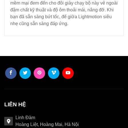
mềm mại đem đến cho đôi giày chạy bộ này vẻ ngoài
đậm chất kỹ thuật và độ ôm thoải mái, nâng đỡ. Khi
bạn đã sẵn sàng bứt tốc, đế giữa Lightmotion siêu
nhẹ cũng sẵn sàng đáp ứng.
LIÊN HỆ
Linh Đàm
Hoàng Liệt, Hoàng Mai, Hà Nội