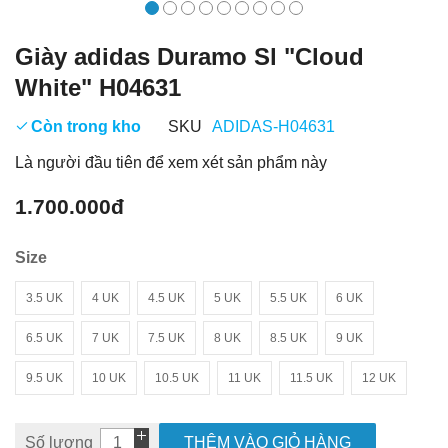
Giày adidas Duramo Sl "Cloud
White" H04631
Còn trong kho
SKU
ADIDAS-H04631
Là người đầu tiên để xem xét sản phẩm này
1.700.000đ
Size
3.5 UK
4 UK
4.5 UK
5 UK
5.5 UK
6 UK
6.5 UK
7 UK
7.5 UK
8 UK
8.5 UK
9 UK
9.5 UK
10 UK
10.5 UK
11 UK
11.5 UK
12 UK
Số lượng
THÊM VÀO GIỎ HÀNG