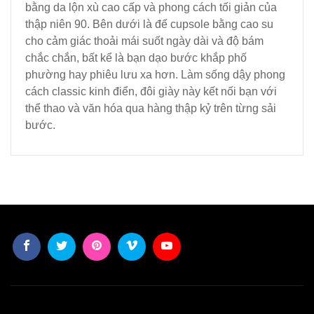
bằng da lộn xù cao cấp và phong cách tối giản của
thập niên 90. Bên dưới là đế cupsole bằng cao su
cho cảm giác thoải mái suốt ngày dài và độ bám
chắc chắn, bất kể là bạn dạo bước khắp phố
phường hay phiêu lưu xa hơn. Làm sống dậy phong
cách classic kinh điển, đôi giày này kết nối bạn với
thể thao và văn hóa qua hàng thập kỷ trên từng sải
bước.