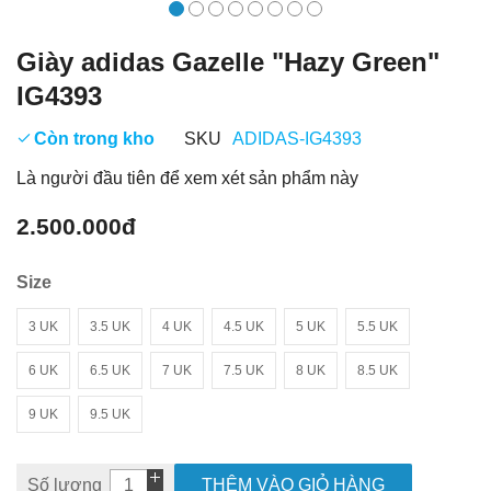
Giày adidas Gazelle "Hazy Green"
IG4393
Còn trong kho
SKU
ADIDAS-IG4393
Là người đầu tiên để xem xét sản phẩm này
2.500.000đ
Size
3 UK
3.5 UK
4 UK
4.5 UK
5 UK
5.5 UK
6 UK
6.5 UK
7 UK
7.5 UK
8 UK
8.5 UK
9 UK
9.5 UK
Số lượng
THÊM VÀO GIỎ HÀNG