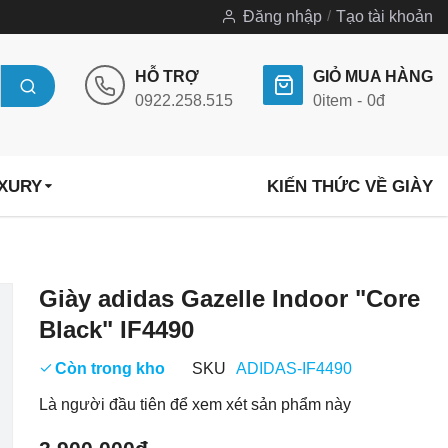
Đăng nhập
Tạo tài khoản
HỖ TRỢ
GIỎ MUA HÀNG
0922.258.515
0
item
0đ
UXURY
KIẾN THỨC VỀ GIÀY
Chuyển
Giày adidas Gazelle Indoor "Core
đến
Black" IF4490
phần
đầu
Còn trong kho
SKU
ADIDAS-IF4490
của
Là người đầu tiên để xem xét sản phẩm này
thư
viện