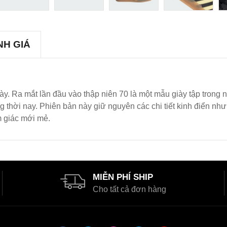
NH GIÁ
y. Ra mắt lần đầu vào thập niên 70 là một mẫu giày tập trong 
thời nay. Phiên bản này giữ nguyên các chi tiết kinh điển như
 giác mới mẻ.
MIỄN PHÍ SHIP
Cho tất cả đơn hàng