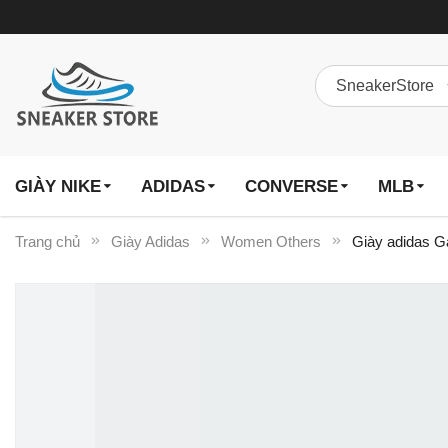
GIÀY NIKE
ADIDAS
CONVERSE
MLB
Trang chủ
Giày Adidas
Women Others
Giày adidas Ga
Chuyển
đến
phần
đầu
của
thư
viện