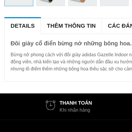
DETAILS
THÊM THÔNG TIN
CÁC ĐÁ
Đôi giày cổ điển bừng nở những bông hoa.
Bừng nở phong cách với đôi giày adidas Gazelle Indoor nà
động viên, nhà kiến tạo và những người dẫn đầu xu hướng 
nhưng tô điểm thêm những bông hoa thêu sặc sỡ cho cảm
THANH TOÁN
Khi nhận hàng