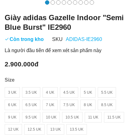
Giày adidas Gazelle Indoor "Semi
Blue Burst" IE2960
Còn trong kho
SKU
ADIDAS-IE2960
Là người đầu tiên để xem xét sản phẩm này
2.900.000đ
Size
3 UK
3.5 UK
4 UK
4.5 UK
5 UK
5.5 UK
6 UK
6.5 UK
7 UK
7.5 UK
8 UK
8.5 UK
9 UK
9.5 UK
10 UK
10.5 UK
11 UK
11.5 UK
12 UK
12.5 UK
13 UK
13.5 UK