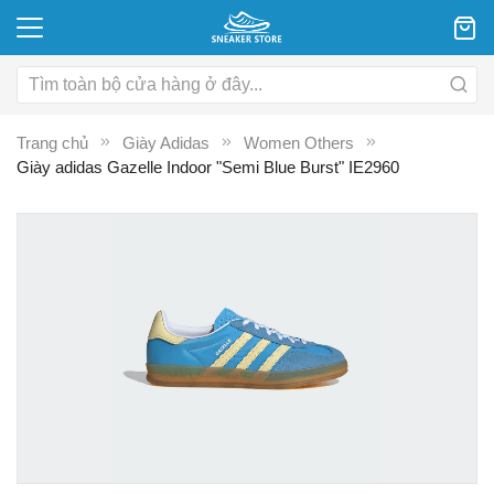
Trang chủ
Giày Adidas
Women Others
Giày adidas Gazelle Indoor "Semi Blue Burst" IE2960
Chuyển
C
đến
đ
phần
p
đầu
đ
của
c
thư
th
viện
vi
hình
hì
ảnh
ả