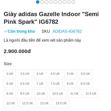
Giày adidas Gazelle Indoor "Semi
Pink Spark" IG6782
Còn trong kho
SKU
ADIDAS-IG6782
Là người đầu tiên để xem xét sản phẩm này
2.900.000đ
Size
3 UK
3.5 UK
4 UK
4.5 UK
5 UK
5.5 UK
6 UK
6.5 UK
7 UK
7.5 UK
8 UK
8.5 UK
9 UK
9.5 UK
10 UK
10.5 UK
11 UK
11.5 UK
12 UK
12.5 UK
13 UK
13.5 UK