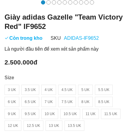
Giày adidas Gazelle "Team Victory
Red" IF9652
Còn trong kho
SKU
ADIDAS-IF9652
Là người đầu tiên để xem xét sản phẩm này
2.500.000đ
Size
3 UK
3.5 UK
4 UK
4.5 UK
5 UK
5.5 UK
6 UK
6.5 UK
7 UK
7.5 UK
8 UK
8.5 UK
9 UK
9.5 UK
10 UK
10.5 UK
11 UK
11.5 UK
12 UK
12.5 UK
13 UK
13.5 UK