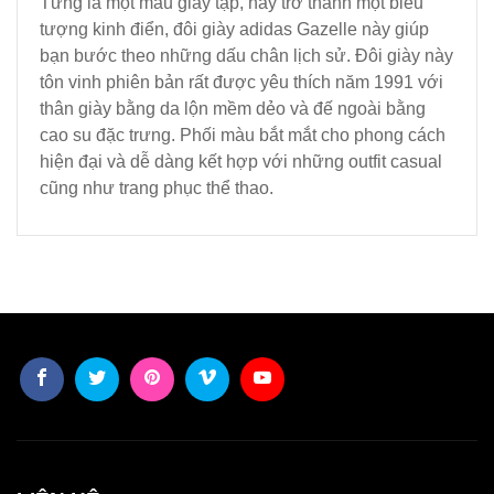
Từng là một mẫu giày tập, nay trở thành một biểu
tượng kinh điển, đôi giày adidas Gazelle này giúp
bạn bước theo những dấu chân lịch sử. Đôi giày này
tôn vinh phiên bản rất được yêu thích năm 1991 với
thân giày bằng da lộn mềm dẻo và đế ngoài bằng
cao su đặc trưng. Phối màu bắt mắt cho phong cách
hiện đại và dễ dàng kết hợp với những outfit casual
cũng như trang phục thể thao.