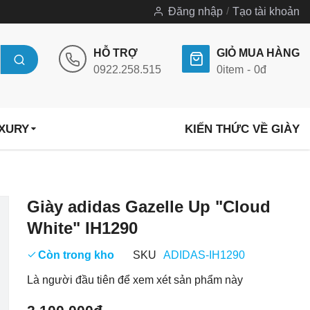
Đăng nhập
Tạo tài khoản
HỖ TRỢ
GIỎ MUA HÀNG
0922.258.515
0
item
0đ
UXURY
KIẾN THỨC VỀ GIÀY
Chuyển
Giày adidas Gazelle Up "Cloud
đến
White" IH1290
phần
đầu
Còn trong kho
SKU
ADIDAS-IH1290
của
Là người đầu tiên để xem xét sản phẩm này
thư
viện