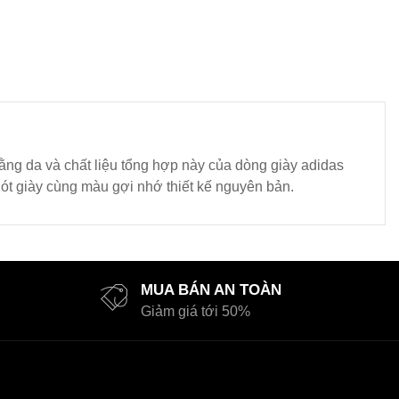
bằng da và chất liệu tổng hợp này của dòng giày adidas
gót giày cùng màu gợi nhớ thiết kế nguyên bản.
MUA BÁN AN TOÀN
Giảm giá tới 50%