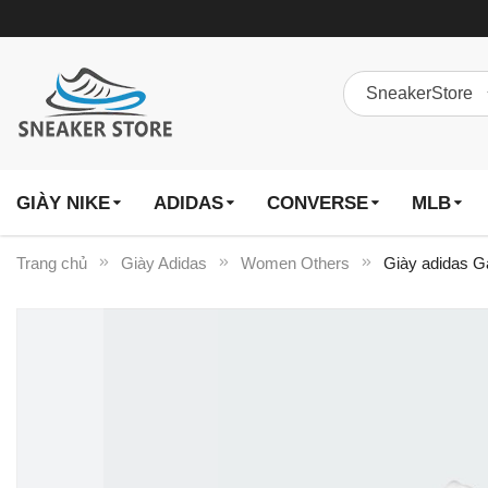
GIÀY NIKE
ADIDAS
CONVERSE
MLB
Trang chủ
Giày Adidas
Women Others
Giày adidas G
Chuyển
đến
phần
đầu
của
thư
viện