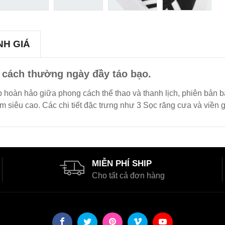
NH GIÁ
 cách thường ngày đầy táo bạo.
ợp hoàn hảo giữa phong cách thể thao và thanh lịch, phiên bản 
 siêu cao. Các chi tiết đặc trưng như 3 Sọc răng cưa và viền 
MIỄN PHÍ SHIP
Cho tất cả đơn hàng