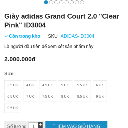
Giày adidas Grand Court 2.0 "Clear
Pink" ID3004
Còn trong kho
SKU
ADIDAS-ID3004
Là người đầu tiên để xem xét sản phẩm này
2.000.000đ
Size
3.5 UK
4 UK
4.5 UK
5 UK
5.5 UK
6 UK
6.5 UK
7 UK
7.5 UK
8 UK
8.5 UK
9 UK
9.5 UK
Số lượng
THÊM VÀO GIỎ HÀNG