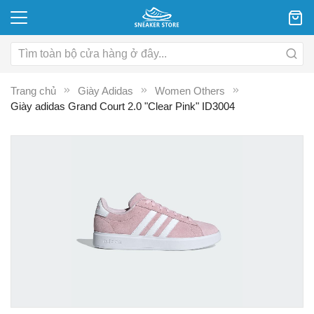
Trang chủ
Giày Adidas
Women Others
Giày adidas Grand Court 2.0 "Clear Pink" ID3004
Chuyển
C
đến
đ
phần
p
đầu
đ
của
c
thư
th
viện
vi
hình
hì
ảnh
ả