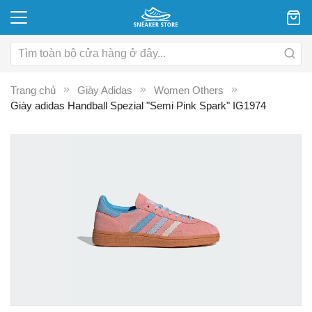
Trang chủ
Giày Adidas
Women Others
Giày adidas Handball Spezial "Semi Pink Spark" IG1974
Chuyển
C
đến
đ
phần
p
đầu
đ
của
c
thư
th
viện
vi
hình
hì
ảnh
ả