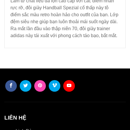
Làm từ chất liệu da lộn cao cấp với các điểm nhấn
rực rỡ, đôi giày Handball Spezial cổ thấp này tô
điểm sắc màu retro hoàn hảo cho outfit của bạn. Lớp
đệm siêu nhẹ giúp bạn luôn thoải mái suốt ngày dài.
Ra mắt lần đầu vào thập niên 70, đôi giày trainer
adidas này tái xuất với phong cách táo bạo, bắt mắt.
LIÊN HỆ