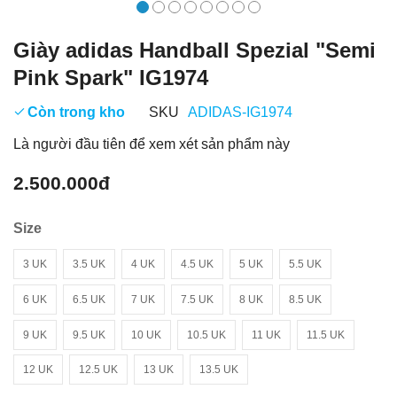
Giày adidas Handball Spezial "Semi
Pink Spark" IG1974
Còn trong kho
SKU
ADIDAS-IG1974
Là người đầu tiên để xem xét sản phẩm này
2.500.000đ
Size
3 UK
3.5 UK
4 UK
4.5 UK
5 UK
5.5 UK
6 UK
6.5 UK
7 UK
7.5 UK
8 UK
8.5 UK
9 UK
9.5 UK
10 UK
10.5 UK
11 UK
11.5 UK
12 UK
12.5 UK
13 UK
13.5 UK