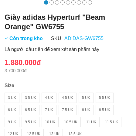
Giày adidas Hyperturf "Beam
Orange" GW6755
Còn trong kho
SKU
ADIDAS-GW6755
Là người đầu tiên để xem xét sản phẩm này
1.880.000đ
3.700.000đ
Size
3 UK
3.5 UK
4 UK
4.5 UK
5 UK
5.5 UK
6 UK
6.5 UK
7 UK
7.5 UK
8 UK
8.5 UK
9 UK
9.5 UK
10 UK
10.5 UK
11 UK
11.5 UK
12 UK
12.5 UK
13 UK
13.5 UK