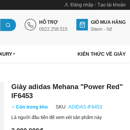
Đăng nhập
Tạo tài khoản
HỖ TRỢ
GIỎ MUA HÀNG
0922.258.515
0
item
0đ
UXURY
KIẾN THỨC VỀ GIÀY
Chuyển
Giày adidas Mehana "Power Red"
đến
IF6453
phần
đầu
Còn trong kho
SKU
ADIDAS-IF6453
của
Là người đầu tiên để xem xét sản phẩm này
thư
viện