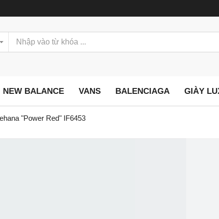
NEW BALANCE
VANS
BALENCIAGA
GIÀY L
ehana "Power Red" IF6453