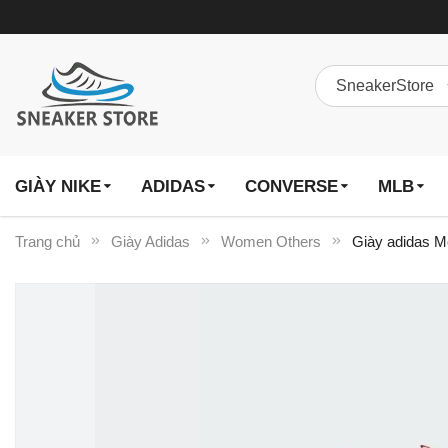
GIÀY NIKE
ADIDAS
CONVERSE
MLB
Trang chủ
Giày Adidas
Women Others
Giày adidas M
Chuyển
đến
phần
đầu
của
thư
viện