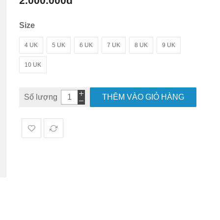
2.000.000đ
hình
ảnh
Size
4 UK
5 UK
6 UK
7 UK
8 UK
9 UK
10 UK
Số lượng
THÊM VÀO GIỎ HÀNG