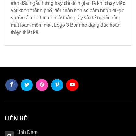
trận đấu ngẫu hứng hay chỉ đơn giản là khi chạy việc
vặt khắp thành phố, đôi chân bạn sẽ cảm nhận được
sự êm ái dễ chịu đến từ thân giày và đế ngoài bằng
mút foam mềm mại. Logo 3 Bar nhỏ dạng đúc hoàn
thiện thiết kế.
LIÊN HỆ
Linh Đàm