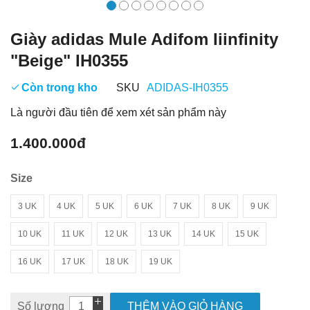
Giày adidas Mule Adifom Iiinfinity
"Beige" IH0355
Còn trong kho
SKU
ADIDAS-IH0355
Là người đầu tiên để xem xét sản phẩm này
1.400.000đ
Size
3 UK
4 UK
5 UK
6 UK
7 UK
8 UK
9 UK
10 UK
11 UK
12 UK
13 UK
14 UK
15 UK
16 UK
17 UK
18 UK
19 UK
Số lượng
THÊM VÀO GIỎ HÀNG