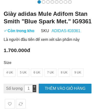
Giày adidas Mule Adifom Stan
Smith "Blue Spark Met." IG9361
Còn trong kho
SKU
ADIDAS-IG9361
Là người đầu tiên để xem xét sản phẩm này
1.700.000đ
Size
4 UK
5 UK
6 UK
7 UK
8 UK
9 UK
Số lượng
THÊM VÀO GIỎ HÀNG