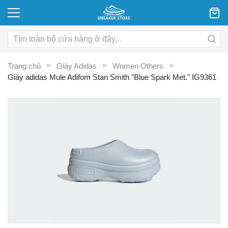
Trang chủ
Giày Adidas
Women Others
Giày adidas Mule Adifom Stan Smith "Blue Spark Met." IG9361
Chuyển
C
đến
đ
phần
p
đầu
đ
của
c
thư
th
viện
vi
hình
hì
ảnh
ả