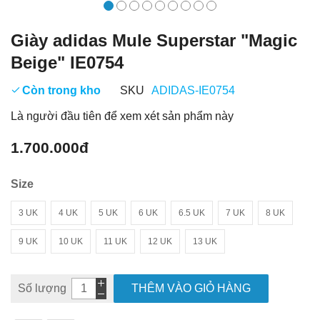
Giày adidas Mule Superstar "Magic
Beige" IE0754
Còn trong kho
SKU
ADIDAS-IE0754
Là người đầu tiên để xem xét sản phẩm này
1.700.000đ
Size
3 UK
4 UK
5 UK
6 UK
6.5 UK
7 UK
8 UK
9 UK
10 UK
11 UK
12 UK
13 UK
Số lượng
THÊM VÀO GIỎ HÀNG