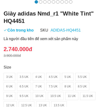
Giày adidas Nmd_r1 "White Tint"
HQ4451
Còn trong kho
SKU
ADIDAS-HQ4451
Là người đầu tiên để xem xét sản phẩm này
2.740.000đ
3.900.000đ
Size
3 UK
3.5 UK
4 UK
4.5 UK
5 UK
5.5 UK
6 UK
6.5 UK
7 UK
7.5 UK
8 UK
8.5 UK
9 UK
9.5 UK
10 UK
10.5 UK
11 UK
11.5 UK
12 UK
12.5 UK
13 UK
13.5 UK