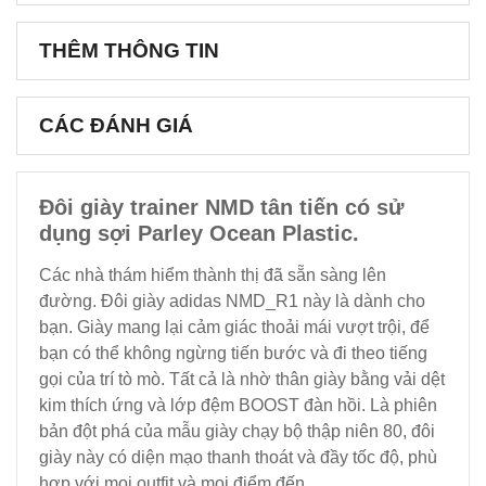
THÊM THÔNG TIN
CÁC ĐÁNH GIÁ
Đôi giày trainer NMD tân tiến có sử
dụng sợi Parley Ocean Plastic.
Các nhà thám hiểm thành thị đã sẵn sàng lên
đường. Đôi giày adidas NMD_R1 này là dành cho
bạn. Giày mang lại cảm giác thoải mái vượt trội, để
bạn có thể không ngừng tiến bước và đi theo tiếng
gọi của trí tò mò. Tất cả là nhờ thân giày bằng vải dệt
kim thích ứng và lớp đệm BOOST đàn hồi. Là phiên
bản đột phá của mẫu giày chạy bộ thập niên 80, đôi
giày này có diện mạo thanh thoát và đầy tốc độ, phù
hợp với mọi outfit và mọi điểm đến.