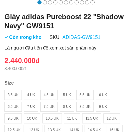
Giày adidas Pureboost 22 "Shadow
Navy" GW9151
Còn trong kho
SKU
ADIDAS-GW9151
Là người đầu tiên để xem xét sản phẩm này
2.440.000đ
3.400.000đ
Size
3.5 UK
4 UK
4.5 UK
5 UK
5.5 UK
6 UK
6.5 UK
7 UK
7.5 UK
8 UK
8.5 UK
9 UK
9.5 UK
10 UK
10.5 UK
11 UK
11.5 UK
12 UK
12.5 UK
13 UK
13.5 UK
14 UK
14.5 UK
15 UK