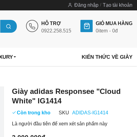
Đăng nhập
Tạo tài khoản
HỖ TRỢ
GIỎ MUA HÀNG
0922.258.515
0
item
0đ
UXURY
KIẾN THỨC VỀ GIÀY
Chuyển
Giày adidas Responsee "Cloud
đến
White" IG1414
phần
đầu
Còn trong kho
SKU
ADIDAS-IG1414
của
Là người đầu tiên để xem xét sản phẩm này
thư
viện