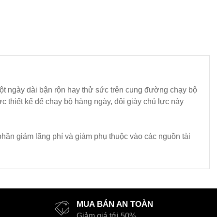
ột ngày dài bận rộn hay thử sức trên cung đường chạy bộ
 thiết kế để chạy bộ hàng ngày, đôi giày chủ lực này
 phần giảm lãng phí và giảm phụ thuộc vào các nguồn tài
MUA BÁN AN TOÀN
Giảm giá tới 50%