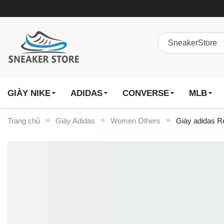
GIÀY NIKE
ADIDAS
CONVERSE
MLB
Trang chủ
Giày Adidas
Women Others
Giày adidas R
Chuyển
đến
phần
đầu
của
thư
viện