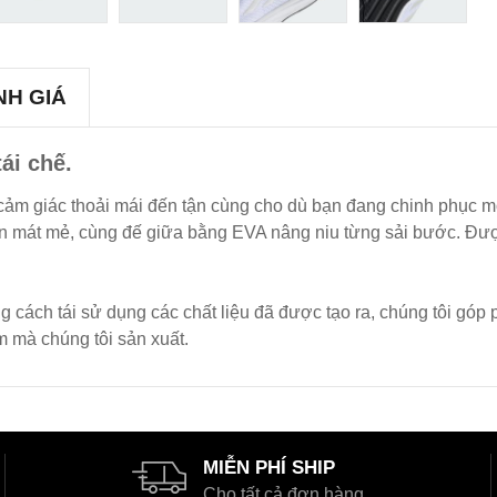
NH GIÁ
ái chế.
cảm giác thoải mái đến tận cùng cho dù bạn đang chinh phục m
ôn mát mẻ, cùng đế giữa bằng EVA nâng niu từng sải bước. Được
g cách tái sử dụng các chất liệu đã được tạo ra, chúng tôi góp
 mà chúng tôi sản xuất.
MIỄN PHÍ SHIP
Cho tất cả đơn hàng