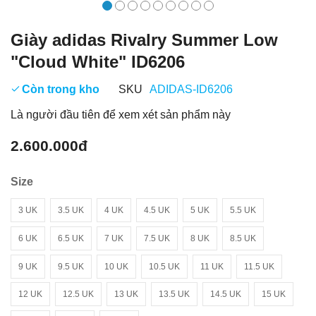
Giày adidas Rivalry Summer Low
"Cloud White" ID6206
Còn trong kho
SKU
ADIDAS-ID6206
Là người đầu tiên để xem xét sản phẩm này
2.600.000đ
Size
3 UK
3.5 UK
4 UK
4.5 UK
5 UK
5.5 UK
6 UK
6.5 UK
7 UK
7.5 UK
8 UK
8.5 UK
9 UK
9.5 UK
10 UK
10.5 UK
11 UK
11.5 UK
12 UK
12.5 UK
13 UK
13.5 UK
14.5 UK
15 UK