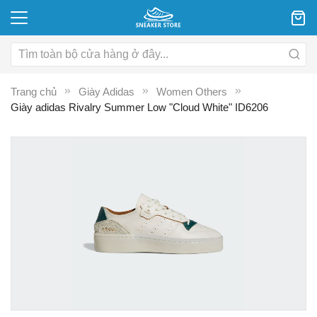
Trang chủ
Giày Adidas
Women Others
Giày adidas Rivalry Summer Low "Cloud White" ID6206
Chuyển
C
đến
đ
phần
p
đầu
đ
của
c
thư
th
viện
vi
hình
hì
ảnh
ả