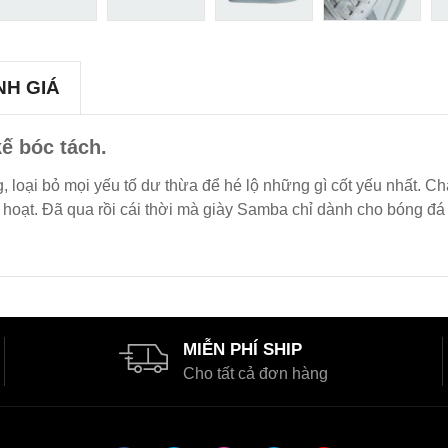
NH GIÁ
ế bóc tách.
 loại bỏ mọi yếu tố dư thừa để hé lộ những gì cốt yếu nhất. Ch
nh hoạt. Đã qua rồi cái thời mà giày Samba chỉ dành cho bóng 
MIỄN PHÍ SHIP
Cho tất cả đơn hàng