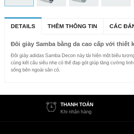
DETAILS
THÊM THÔNG TIN
CÁC ĐÁ
Đôi giày Samba bằng da cao cấp với thiết k
Đôi giày adidas Samba Decon này tái hiện một biểu tượng,
cùng kết cấu siêu nhẹ có thể đạp gót giúp tăng cường li
sống bên ngoài sân cỏ.
THANH TOÁN
Khi nhận hàng