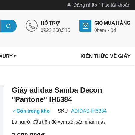
Đăng nhập
Tạo tài khoản
HỖ TRỢ
GIỎ MUA HÀNG
0922.258.515
0
item
0đ
UXURY
KIẾN THỨC VỀ GIÀY
Chuyển
Giày adidas Samba Decon
đến
"Pantone" IH5384
phần
đầu
Còn trong kho
SKU
ADIDAS-IH5384
của
Là người đầu tiên để xem xét sản phẩm này
thư
viện