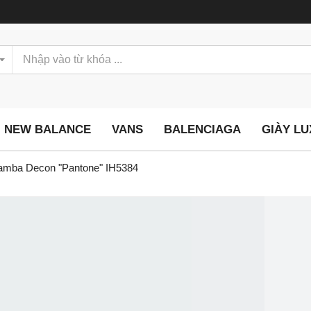
NEW BALANCE
VANS
BALENCIAGA
GIÀY L
amba Decon "Pantone" IH5384