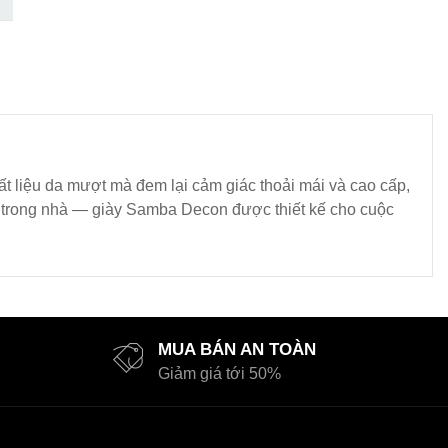
ất liệu da mượt mà đem lại cảm giác thoải mái và cao cấp,
đá trong nhà — giày Samba Decon được thiết kế cho cuộc
MUA BÁN AN TOÀN
Giảm giá tới 50%