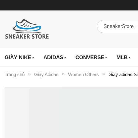
GIÀY NIKE
ADIDAS
CONVERSE
MLB
Trang chủ
Giày Adidas
Women Others
Giày adidas S
Chuyển
đến
phần
đầu
của
thư
viện