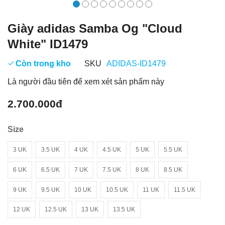
Giày adidas Samba Og "Cloud
White" ID1479
Còn trong kho
SKU
ADIDAS-ID1479
Là người đầu tiên để xem xét sản phẩm này
2.700.000đ
Size
3 UK
3.5 UK
4 UK
4.5 UK
5 UK
5.5 UK
6 UK
6.5 UK
7 UK
7.5 UK
8 UK
8.5 UK
9 UK
9.5 UK
10 UK
10.5 UK
11 UK
11.5 UK
12 UK
12.5 UK
13 UK
13.5 UK