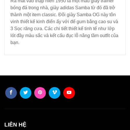
Ra mắt vào thập niên 1950 là một mẫu giày trainer
bóng đá trong nhà, giày adidas Samba từ đó đã trở
thành một item classic. Đôi giày Samba OG này tôn
vinh thiết kế kinh điển ấy với đế gum bằng cao su và
3 Sọc răng cưa. Các chi tiết thiết kế tinh tế như lớp
lót đầy màu sắc và kết cấu đục lỗ nâng tầm outfit của
bạn.
LIÊN HỆ