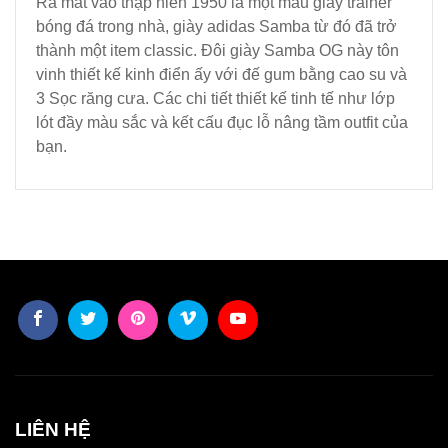
Ra mắt vào thập niên 1950 là một mẫu giày trainer
bóng đá trong nhà, giày adidas Samba từ đó đã trở
thành một item classic. Đôi giày Samba OG này tôn
vinh thiết kế kinh điển ấy với đế gum bằng cao su và
3 Sọc răng cưa. Các chi tiết thiết kế tinh tế như lớp
lót đầy màu sắc và kết cấu đục lỗ nâng tầm outfit của
bạn.
LIÊN HỆ