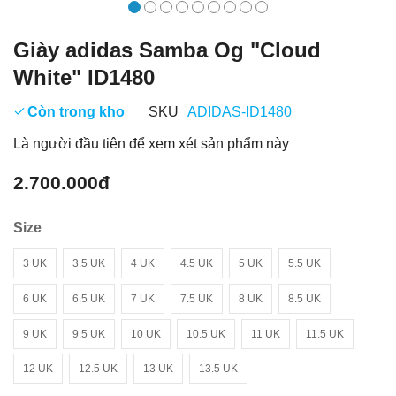
Giày adidas Samba Og "Cloud
White" ID1480
Còn trong kho
SKU
ADIDAS-ID1480
Là người đầu tiên để xem xét sản phẩm này
2.700.000đ
Size
3 UK
3.5 UK
4 UK
4.5 UK
5 UK
5.5 UK
6 UK
6.5 UK
7 UK
7.5 UK
8 UK
8.5 UK
9 UK
9.5 UK
10 UK
10.5 UK
11 UK
11.5 UK
12 UK
12.5 UK
13 UK
13.5 UK