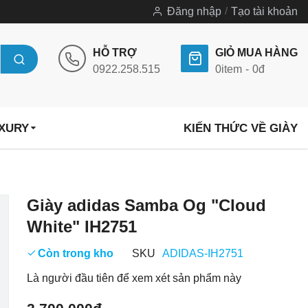
Đăng nhập
Tạo tài khoản
HỖ TRỢ
GIỎ MUA HÀNG
0922.258.515
0
item
0đ
UXURY
KIẾN THỨC VỀ GIÀY
Chuyển
Giày adidas Samba Og "Cloud
đến
White" IH2751
phần
đầu
Còn trong kho
SKU
ADIDAS-IH2751
của
Là người đầu tiên để xem xét sản phẩm này
thư
viện