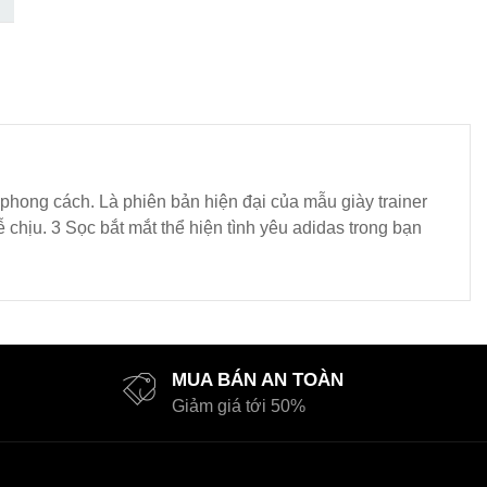
phong cách. Là phiên bản hiện đại của mẫu giày trainer
chịu. 3 Sọc bắt mắt thể hiện tình yêu adidas trong bạn
MUA BÁN AN TOÀN
Giảm giá tới 50%