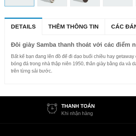
DETAILS
THÊM THÔNG TIN
CÁC ĐÁ
Đôi giày Samba thanh thoát với các điểm 
Bất kể bạn đang lên đồ để đi dạo buổi chiều hay getaway 
bóng đá trong nhà thập niên 1950, thân giày bằng da và da
trên từng sải bước.
THANH TOÁN
Khi nhận hàng