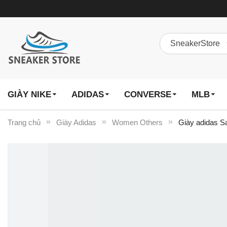
GIÀY NIKE
ADIDAS
CONVERSE
MLB
Trang chủ
Giày Adidas
Women Others
Giày adidas S
Chuyển
đến
phần
đầu
của
thư
viện