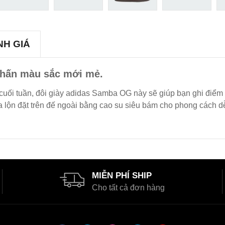
NH GIÁ
nhấn màu sắc mới mẻ.
cuối tuần, đôi giày adidas Samba OG này sẽ giúp bạn ghi điểm 
 lộn đặt trên đế ngoài bằng cao su siêu bám cho phong cách dễ 
MIỄN PHÍ SHIP
Cho tất cả đơn hàng