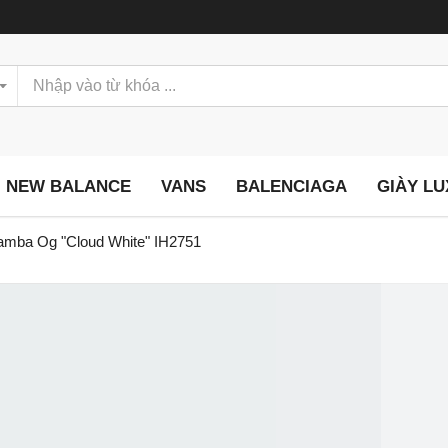
NEW BALANCE
VANS
BALENCIAGA
GIÀY L
amba Og "Cloud White" IH2751