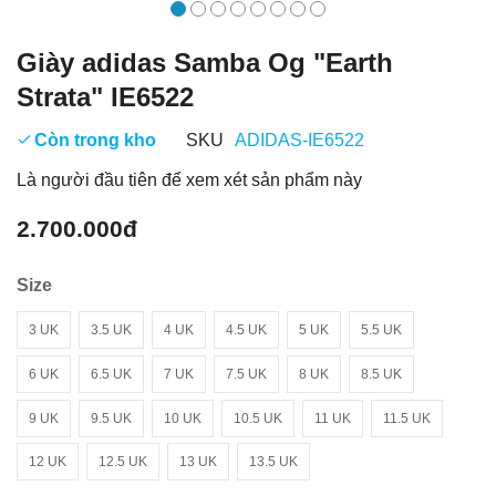
Giày adidas Samba Og "Earth
Strata" IE6522
Còn trong kho
SKU
ADIDAS-IE6522
Là người đầu tiên để xem xét sản phẩm này
2.700.000đ
Size
3 UK
3.5 UK
4 UK
4.5 UK
5 UK
5.5 UK
6 UK
6.5 UK
7 UK
7.5 UK
8 UK
8.5 UK
9 UK
9.5 UK
10 UK
10.5 UK
11 UK
11.5 UK
12 UK
12.5 UK
13 UK
13.5 UK