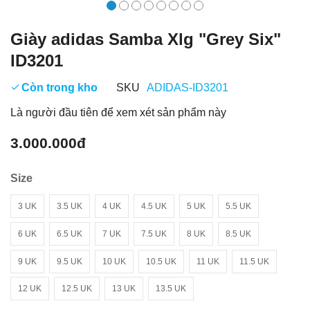
Giày adidas Samba Xlg "Grey Six"
ID3201
Còn trong kho
SKU
ADIDAS-ID3201
Là người đầu tiên để xem xét sản phẩm này
3.000.000đ
Size
3 UK
3.5 UK
4 UK
4.5 UK
5 UK
5.5 UK
6 UK
6.5 UK
7 UK
7.5 UK
8 UK
8.5 UK
9 UK
9.5 UK
10 UK
10.5 UK
11 UK
11.5 UK
12 UK
12.5 UK
13 UK
13.5 UK