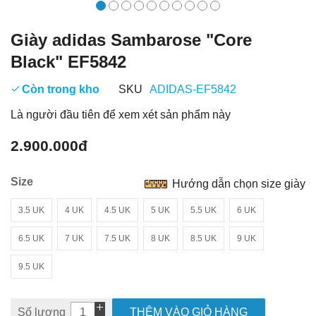
Giày adidas Sambarose "Core
Black" EF5842
Còn trong kho
SKU
ADIDAS-EF5842
Là người đầu tiên để xem xét sản phẩm này
2.900.000đ
Size
Hướng dẫn chọn size giày
3.5 UK
4 UK
4.5 UK
5 UK
5.5 UK
6 UK
6.5 UK
7 UK
7.5 UK
8 UK
8.5 UK
9 UK
9.5 UK
Số lượng
THÊM VÀO GIỎ HÀNG