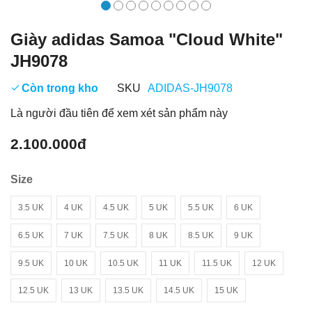
Giày adidas Samoa "Cloud White"
JH9078
Còn trong kho
SKU
ADIDAS-JH9078
Là người đầu tiên để xem xét sản phẩm này
2.100.000đ
Size
3.5 UK
4 UK
4.5 UK
5 UK
5.5 UK
6 UK
6.5 UK
7 UK
7.5 UK
8 UK
8.5 UK
9 UK
9.5 UK
10 UK
10.5 UK
11 UK
11.5 UK
12 UK
12.5 UK
13 UK
13.5 UK
14.5 UK
15 UK