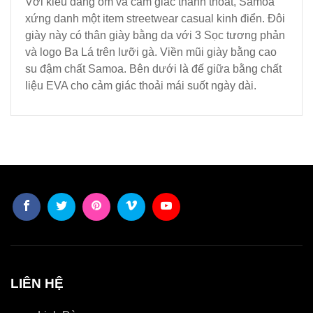
Với kiểu dáng ôm và cảm giác thanh thoát, Samoa
xứng danh một item streetwear casual kinh điển. Đôi
giày này có thân giày bằng da với 3 Sọc tương phản
và logo Ba Lá trên lưỡi gà. Viền mũi giày bằng cao
su đậm chất Samoa. Bên dưới là đế giữa bằng chất
liệu EVA cho cảm giác thoải mái suốt ngày dài.
LIÊN HỆ